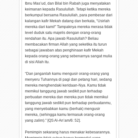
Ibnu Mas’ud, dan Bilal bin Rabah juga menyatakan
keimanan kepada Rasulullah. Tetapi ketika mereka
berkumpul bersama Rasulullah, para pembesar dari
kalangan kafir Mekah datang dan berkata, “Usirlah
mereka dari kami!” Tampaknya mereka merasa tidak
level duduk satu majelis dengan orang-orang
rendahan itu. Apa jawab Rasulullah? Beliau
membacakan firman Allah yang seketika itu turun
sebagai jawaban atas penghinaan kafir Mekah
kepada orang-orang yang sebenarnya sangat mulia
di sisi Allah itu.
“Dan janganlah kamu mengusir orang-orang yang
menyeru Tuhannya di pagi dan petang hari, sedang
mereka menghendaki keridaan-Nya. Kamu tidak
memikul tanggung jawab sedikit pun terhadap
perbuatan mereka dan mereka pun tidak memikul
tanggung jawab sedikit pun terhadap perbuatanmu,
yang menyebabkan kamu (berhak) mengusir
mereka, (sehingga kamu termasuk orang-orang
yang zalim).” [QS Al-An’am/6: 52].
Pemimpin sekarang harus menakar kebesarannya.