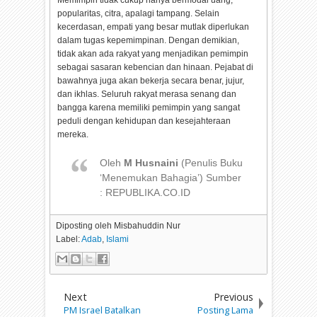
Memimpin tidak cukup hanya bermodal uang,
popularitas, citra, apalagi tampang. Selain
kecerdasan, empati yang besar mutlak diperlukan
dalam tugas kepemimpinan. Dengan demikian,
tidak akan ada rakyat yang menjadikan pemimpin
sebagai sasaran kebencian dan hinaan. Pejabat di
bawahnya juga akan bekerja secara benar, jujur,
dan ikhlas. Seluruh rakyat merasa senang dan
bangga karena memiliki pemimpin yang sangat
peduli dengan kehidupan dan kesejahteraan
mereka.
Oleh
M Husnaini
(Penulis Buku
‘Menemukan Bahagia’)
Sumber
: REPUBLIKA.CO.ID
Diposting oleh
Misbahuddin Nur
Label:
Adab
,
Islami
Next
Previous
PM Israel Batalkan
Posting Lama