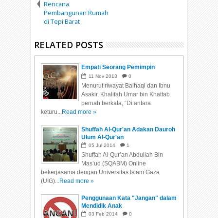
Rencana
Pembangunan Rumah
di Tepi Barat
RELATED POSTS
Empati Seorang Pemimpin
11
Nov
2013
0
Menurut riwayat Baihaqi dan Ibnu
Asakir, Khalifah Umar bin Khattab
pernah berkata, “Di antara
keturu...
Read more »
Shuffah Al-Qur'an Adakan Dauroh
Ulum Al-Qur'an
05
Jul
2014
1
Shuffah Al-Qur’an Abdullah Bin
Mas’ud (SQABM) Online
bekerjasama dengan Universitas Islam Gaza
(UIG)...
Read more »
Penggunaan Kata "Jangan" dalam
Mendidik Anak
03
Feb
2014
0