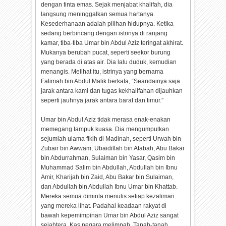
dengan tinta emas. Sejak menjabat khalifah, dia
langsung meninggalkan semua hartanya.
Kesederhanaan adalah pilihan hidupnya. Ketika
sedang berbincang dengan istrinya di ranjang
kamar, tiba-tiba Umar bin Abdul Aziz teringat akhirat.
Mukanya berubah pucat, seperti seekor burung
yang berada di atas air. Dia lalu duduk, kemudian
menangis. Melihat itu, istrinya yang bernama
Fatimah bin Abdul Malik berkata, “Seandainya saja
jarak antara kami dan tugas kekhalifahan dijauhkan
seperti jauhnya jarak antara barat dan timur.”
Umar bin Abdul Aziz tidak merasa enak-enakan
memegang tampuk kuasa. Dia mengumpulkan
sejumlah ulama fikih di Madinah, seperti Urwah bin
Zubair bin Awwam, Ubaidillah bin Atabah, Abu Bakar
bin Abdurrahman, Sulaiman bin Yasar, Qasim bin
Muhammad Salim bin Abdullah, Abdullah bin Ibnu
Amir, Kharijah bin Zaid, Abu Bakar bin Sulaiman,
dan Abdullah bin Abdullah Ibnu Umar bin Khattab.
Mereka semua diminta menulis setiap kezaliman
yang mereka lihat. Padahal keadaan rakyat di
bawah kepemimpinan Umar bin Abdul Aziz sangat
sejahtera. Kas negara melimpah. Tanah-tanah