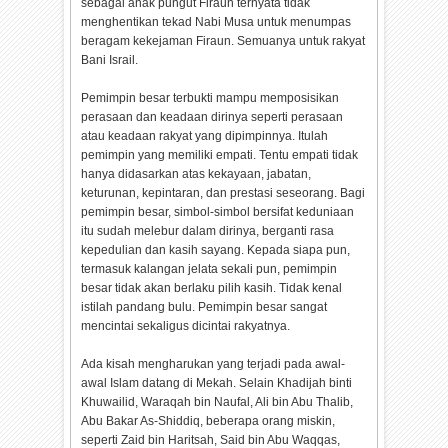
sebagai anak pungut Firaun ternyata tidak
menghentikan tekad Nabi Musa untuk menumpas
beragam kekejaman Firaun. Semuanya untuk rakyat
Bani Israil.
Pemimpin besar terbukti mampu memposisikan
perasaan dan keadaan dirinya seperti perasaan
atau keadaan rakyat yang dipimpinnya. Itulah
pemimpin yang memiliki empati. Tentu empati tidak
hanya didasarkan atas kekayaan, jabatan,
keturunan, kepintaran, dan prestasi seseorang. Bagi
pemimpin besar, simbol-simbol bersifat keduniaan
itu sudah melebur dalam dirinya, berganti rasa
kepedulian dan kasih sayang. Kepada siapa pun,
termasuk kalangan jelata sekali pun, pemimpin
besar tidak akan berlaku pilih kasih. Tidak kenal
istilah pandang bulu. Pemimpin besar sangat
mencintai sekaligus dicintai rakyatnya.
Ada kisah mengharukan yang terjadi pada awal-
awal Islam datang di Mekah. Selain Khadijah binti
Khuwailid, Waraqah bin Naufal, Ali bin Abu Thalib,
Abu Bakar As-Shiddiq, beberapa orang miskin,
seperti Zaid bin Haritsah, Said bin Abu Waqqas,