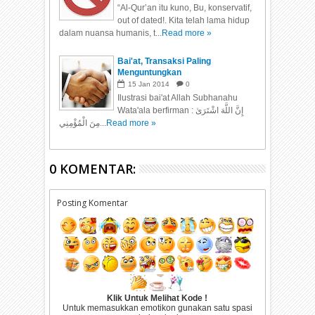
“Al-Qur’an itu kuno, Bu, konservatif,
out of dated!. Kita telah lama hidup
dalam nuansa humanis, t...
Read more »
Bai'at, Transaksi Paling
Menguntungkan
15
Jan
2014
0
Ilustrasi bai'at Allah Subhanahu
Wata'ala berfirman : إِنَّ اللَّهَ اشْتَرَىٰ
مِنَ الْمُؤْمِنِي...
Read more »
0 KOMENTAR:
Posting Komentar
Klik Untuk Melihat Kode !
Untuk memasukkan emotikon gunakan satu spasi