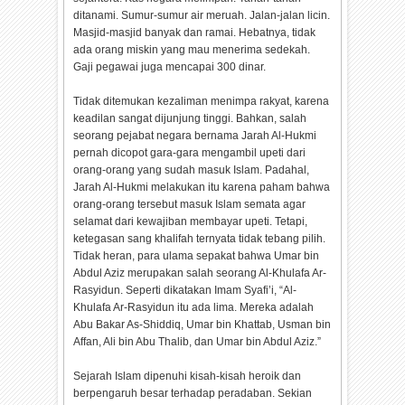
ditanami. Sumur-sumur air meruah. Jalan-jalan licin.
Masjid-masjid banyak dan ramai. Hebatnya, tidak
ada orang miskin yang mau menerima sedekah.
Gaji pegawai juga mencapai 300 dinar.
Tidak ditemukan kezaliman menimpa rakyat, karena
keadilan sangat dijunjung tinggi. Bahkan, salah
seorang pejabat negara bernama Jarah Al-Hukmi
pernah dicopot gara-gara mengambil upeti dari
orang-orang yang sudah masuk Islam. Padahal,
Jarah Al-Hukmi melakukan itu karena paham bahwa
orang-orang tersebut masuk Islam semata agar
selamat dari kewajiban membayar upeti. Tetapi,
ketegasan sang khalifah ternyata tidak tebang pilih.
Tidak heran, para ulama sepakat bahwa Umar bin
Abdul Aziz merupakan salah seorang Al-Khulafa Ar-
Rasyidun. Seperti dikatakan Imam Syafi’i, “Al-
Khulafa Ar-Rasyidun itu ada lima. Mereka adalah
Abu Bakar As-Shiddiq, Umar bin Khattab, Usman bin
Affan, Ali bin Abu Thalib, dan Umar bin Abdul Aziz.”
Sejarah Islam dipenuhi kisah-kisah heroik dan
berpengaruh besar terhadap peradaban. Sekian