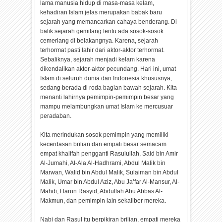
lama manusia hidup di masa-masa kelam,
kehadiran Islam jelas merupakan babak baru
sejarah yang memancarkan cahaya benderang. Di
balik sejarah gemilang tentu ada sosok-sosok
cemerlang di belakangnya. Karena, sejarah
terhormat pasti lahir dari aktor-aktor terhormat.
Sebaliknya, sejarah menjadi kelam karena
dikendalikan aktor-aktor pecundang. Hari ini, umat
Islam di seluruh dunia dan Indonesia khususnya,
sedang berada di roda bagian bawah sejarah. Kita
menanti lahirnya pemimpin-pemimpin besar yang
mampu melambungkan umat Islam ke mercusuar
peradaban.
Kita merindukan sosok pemimpin yang memiliki
kecerdasan brilian dan empati besar semacam
empat khalifah pengganti Rasulullah, Said bin Amir
Al-Jumahi, Al-Ala Al-Hadhrami, Abdul Malik bin
Marwan, Walid bin Abdul Malik, Sulaiman bin Abdul
Malik, Umar bin Abdul Aziz, Abu Ja’far Al-Mansur, Al-
Mahdi, Harun Rasyid, Abdullah Abu Abbas Al-
Makmun, dan pemimpin lain sekaliber mereka.
Nabi dan Rasul itu berpikiran brilian, empati mereka