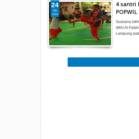
4 santri
24
POPWIL I
Okt
2018
Suasana latih
(MA) Al-Fatah
Lampung pad