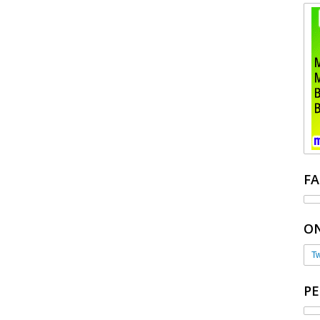
F
ON
Tw
P