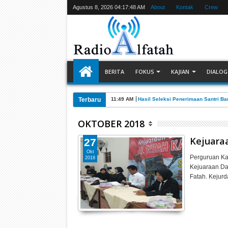
Agustus 8, 2026
04:17:49 AM
About
Kontak
Crew
BERITA
FOKUS
KAJIAN
DIALOG
Terbaru
11:49 AM
Hasil Seleksi Penerimaan Santri Ba
OKTOBER 2018
Kejuara
27
Okt
Perguruan K
2018
Kejuaraan Da
Fatah. Kejurd