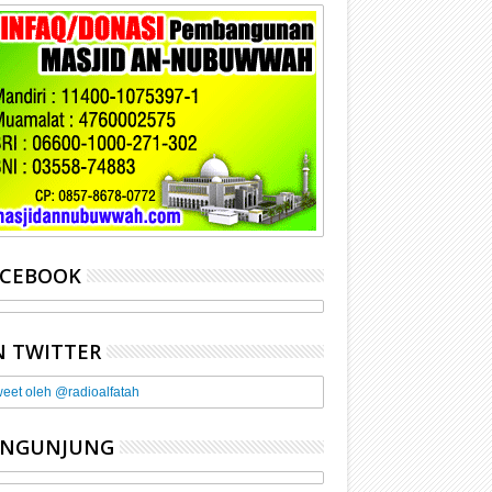
ACEBOOK
 TWITTER
eet oleh @radioalfatah
ENGUNJUNG