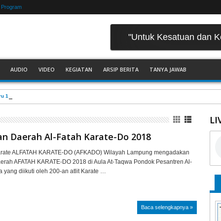
Program
"Untuk Kesatuan dan 
AUDIO
VIDEO
KEGIATAN
ARSIP BERITA
TANYA JAWAB
ru 1440 H./ 2019 Tingkat MTs
LI
an Daerah Al-Fatah Karate-Do 2018
arate ALFATAH KARATE-DO (AFKADO) Wilayah Lampung mengadakan
erah AFATAH KARATE-DO 2018 di Aula At-Taqwa Pondok Pesantren Al-
a yang diikuti oleh 200-an atlit Karate …
Baca selengkapnya »