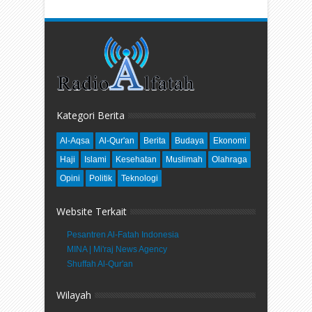
Kategori Berita
Al-Aqsa
Al-Qur'an
Berita
Budaya
Ekonomi
Haji
Islami
Kesehatan
Muslimah
Olahraga
Opini
Politik
Teknologi
Website Terkait
Pesantren Al-Fatah Indonesia
MINA | Mi'raj News Agency
Shuffah Al-Qur'an
Wilayah