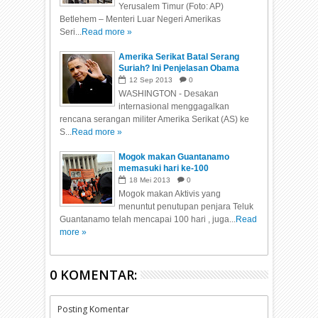
Yerusalem Timur (Foto: AP)
Betlehem – Menteri Luar Negeri Amerikas
Seri...
Read more »
Amerika Serikat Batal Serang
Suriah? Ini Penjelasan Obama
12
Sep
2013
0
WASHINGTON - Desakan
internasional menggagalkan
rencana serangan militer Amerika Serikat (AS) ke
S...
Read more »
Mogok makan Guantanamo
memasuki hari ke-100
18
Mei
2013
0
Mogok makan Aktivis yang
menuntut penutupan penjara Teluk
Guantanamo telah mencapai 100 hari , juga...
Read
more »
0 KOMENTAR:
Posting Komentar