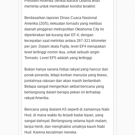
Presiden Amerika Serikat Barack Obama telah
meminta untuk memastikan kondisi terakhir.
Berdasarkan laporan Dinas Cuaca Nasional
Amerika (20/5), kekuatan tornado yang melibas
daerah pinggiran metropolitan Oklahoma City ini
diperkirakan tak kurang dari EF-4, dengan
kecepatan saat melintas antara 267-321 kilometer
per jam. Dalam skala Fujita, level EF4 merupakan
level tertinggi nomor dua, untuk sebuah angin
Tornado. Level EF5 adalah yang tertinggi.
Bukan hanya sarana hidup rakyat yang hancur dan
porak-poranda, tetapi korban manusia yang tewas,
jumlahnya ratusan dan akan masih bertambah.
Betapa sangat mengerikan akibat bencana yang
berlangsung dalam berapa pekan ini terhadap
rakyat Amerika.
Bencana yang dialami AS seperti di zamannya Nabi
Hud, di mana waktu itu terjadi badai topan, yang
sangat dahsyat. Berlangsung selama tujuh malam,
tanpa henti, dan menghabisi umatnya kaum Nabi
Hud. Karena kezaliman mereka.