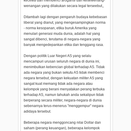
kecewa dan membenci arogansi dan kesewenang-
wenangan yang dilakukan secara legal terseebut,,
Ditambah lagi dengan pengaruh budaya kebebasan
liberal yang dianut, yang mengesampingkan norma
- norma kesopanan, etika buruk Amerika yang
menulari generasi muda dunia, adalah hal yang
sangat dibenci, terutama di negara-negara yang
banyak mengedepankan etika dan tenggang rasa.
Dengan politik Luar Negeri AS yang selalu
mencampuri urusan seluruh negara di dunia ini,
menimbulkan kebencian global terhadap AS. Tidak
ada negara yang bukan sekutu AS tidak membenci
negara tersebut, dengan kekuatan militer AS yang
sangat kuat memang tidak ada negara atau
kelompok yang berani menyatakan perang terbuka
terhadap AS, namun tahukah anda sekalipun tidak
berperang secara militer, negara-negara di dunia
sebenarnya terus-menerus "menggempur" negara
adidaya tersebut.
Beberapa negara menggoncang nilai Dollar dan
saham (perang keuangan), beberapa kelompok