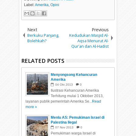
Label:
Amerika
,
Opini
Next
Previous
Berkuku Panjang,
Kedudukan Masjid Al-
Bolehkah?
Aqsa Menurut Al-
Qur'an dan Al-Hadist
RELATED POSTS
Menyongsong Kehancuran
Amerika
04
Okt
2013
0
Ilustrasi Kehancuran Amerika
Terhitung mulai 1 Oktober 2013,
layanan publik pemerintah Amerika Se...
Read
more »
Menlu AS: Pemukiman Israel di
Palestina Ilegal
07
Nov
2013
0
Pemukiman warga Israel di