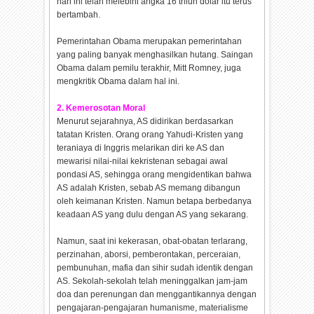
hari ini telah melebihi angka 16 trliun dolar itu terus
bertambah.
Pemerintahan Obama merupakan pemerintahan
yang paling banyak menghasilkan hutang. Saingan
Obama dalam pemilu terakhir, Mitt Romney, juga
mengkritik Obama dalam hal ini.
2. Kemerosotan Moral
Menurut sejarahnya, AS didirikan berdasarkan
tatatan Kristen. Orang orang Yahudi-Kristen yang
teraniaya di Inggris melarikan diri ke AS dan
mewarisi nilai-nilai kekristenan sebagai awal
pondasi AS, sehingga orang mengidentikan bahwa
AS adalah Kristen, sebab AS memang dibangun
oleh keimanan Kristen. Namun betapa berbedanya
keadaan AS yang dulu dengan AS yang sekarang.
Namun, saat ini kekerasan, obat-obatan terlarang,
perzinahan, aborsi, pemberontakan, perceraian,
pembunuhan, mafia dan sihir sudah identik dengan
AS. Sekolah-sekolah telah meninggalkan jam-jam
doa dan perenungan dan menggantikannya dengan
pengajaran-pengajaran humanisme, materialisme