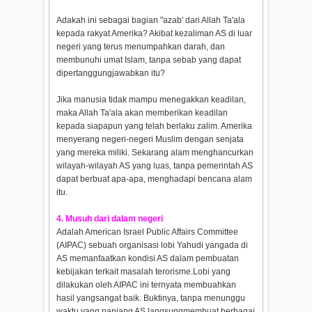
Adakah ini sebagai bagian "azab' dari Allah Ta'ala
kepada rakyat Amerika? Akibat kezaliman AS di luar
negeri yang terus menumpahkan darah, dan
membunuhi umat Islam, tanpa sebab yang dapat
dipertanggungjawabkan itu?
Jika manusia tidak mampu menegakkan keadilan,
maka Allah Ta'ala akan memberikan keadilan
kepada siapapun yang telah berlaku zalim. Amerika
menyerang negeri-negeri Muslim dengan senjata
yang mereka miliki. Sekarang alam menghancurkan
wilayah-wilayah AS yang luas, tanpa pemerintah AS
dapat berbuat apa-apa, menghadapi bencana alam
itu.
4. Musuh dari dalam negeri
Adalah American Israel Public Affairs Committee
(AIPAC) sebuah organisasi lobi Yahudi yangada di
AS memanfaatkan kondisi AS dalam pembuatan
kebijakan terkait masalah terorisme.Lobi yang
dilakukan oleh AIPAC ini ternyata membuahkan
hasil yangsangat baik. Buktinya, tanpa menunggu
waktu yang panjang AS langsungmembuat berbagai