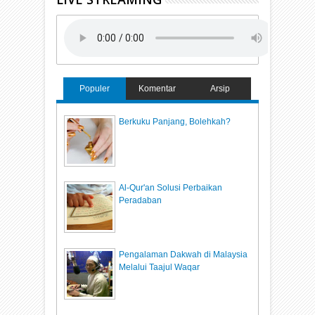
Populer
Komentar
Arsip
Berkuku Panjang, Bolehkah?
Al-Qur'an Solusi Perbaikan
Peradaban
Pengalaman Dakwah di Malaysia
Melalui Taajul Waqar