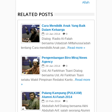
Allah
RELATED POSTS
Cara Mendidik Anak Yang Baik
Dalam Keluarga
13
Jan
2014
0
Dialog Radio Al-Fatah
bersama Ustadzah Miftahussa'adah
tentang Cara mendidik Anak yan...
Read more »
Pengembangan Biro Miraj News
Agency
29
Jan
2014
0
Ust. Ali Farkhhan Tsani Dialog
bersama Ust. Ali Farkhan Tsani
selaku Wakil Pimpinan Redaksi Kanto...
Read more
»
Pulang Kampung (PULKAM)
Alumni Al-Fatah 2014
10
Feb
2014
1
Abdullah Arif Dialog bersama Akhi
Abdullah Arif. salah seorang Alumni